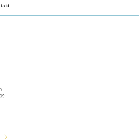
takt
n
009