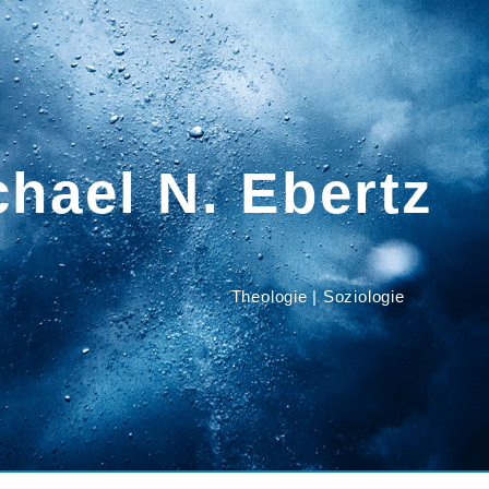
chael N. Ebertz
Theologie | Soziologie